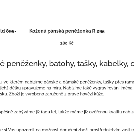
ld 895-
Kožená pánská peněženka R 295
280 Kč
 peněženky, batohy, tašky, kabelky,
 ve kterém nabízíme pánské a dámské peněženky, tašky přes rameno
jichž délku upravujeme na míru. Nabízíme také vygravírování jména 
u. Zboží je vyrobeno zaručeně z pravé hovězí ķůže.
spěšně zabýváme již řadu let, takže máme již ověřenou kvalitu nabí
e si Vás upozornit na možnost doručení zboží prostřednictvím zásilk