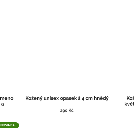
rameno
Kožený unisex opasek š 4 cm hnědý
Ko
 a
kvě
-1
290 Kč
NOVINKA