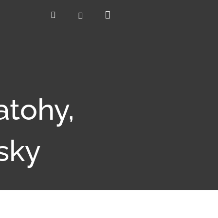
Nákupní
Hledat
Přihlášení
košík
atohy,
sky