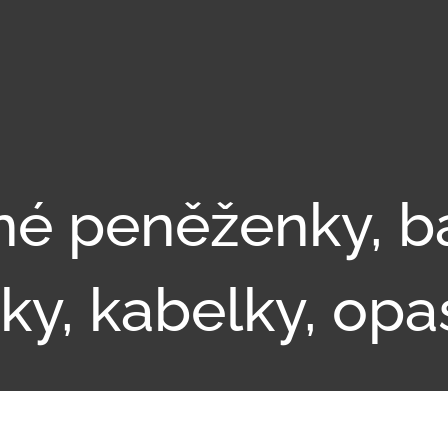
é peněženky, b
šky, kabelky, opa