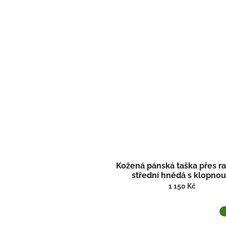
Kožená pánská taška přes 
střední hnědá s klopnou
vodorovným zipem 821
1 150 Kč