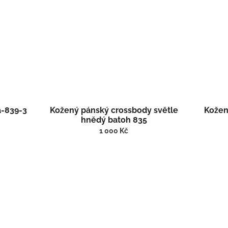
a-839-3
Kožený pánský crossbody světle
Kožen
hnědý batoh 835
1 000 Kč