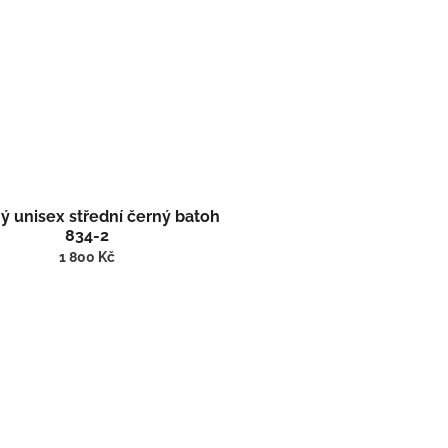
ý unisex střední černý batoh
834-2
1 800 Kč