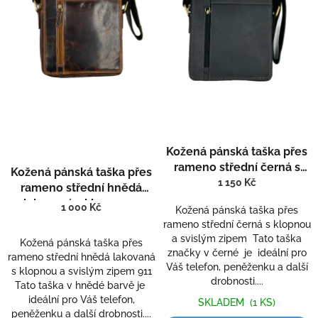
r
o
d
u
k
t
ů
Kožená pánská taška přes
rameno střední černá s
Kožená pánská taška přes
klopnou a svislým zipem
1 150 Kč
rameno střední hnědá
811-2
lakovaná s klopnou a
1 000 Kč
Kožená pánská taška přes
svislým zipem 911
rameno střední černá s klopnou
a svislým zipem Tato taška
Kožená pánská taška přes
značky v černé je ideální pro
rameno střední hnědá lakovaná
Váš telefon, peněženku a další
s klopnou a svislým zipem 911
drobnosti....
Tato taška v hnědé barvě je
ideální pro Váš telefon,
SKLADEM
(1 KS)
peněženku a další drobnosti....