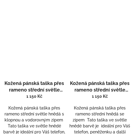
Kožená pánská taška přes
Kožená pánská taška přes
rameno střední světle
rameno střední světle
hnědá s klopnou a
hnědá se zipem 807
1 150 Kč
1 150 Kč
vodorovným zipem 821
Kožená pánská taška přes
Kožená pánská taška přes
rameno střední světle hnědá s
rameno střední hnědá se
klopnou a vodorovným zipem
zipem Tato taška ve světle
Tato taška ve světle hnědé
hnědé barvě je ideální pro Váš
barvě je ideální pro Váš telefon,
telefon, peněženku a další