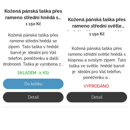
Kožená pánská taška přes
rameno střední hnědá se
Kožená pánská taška přes
zipem 807-1
1 150 Kč
rameno střední světle
hnědá s klopnou a svislým
1 150 Kč
Kožená pánská taška přes
zipem 811
rameno střední hnědá se
zipem Tato taška v hnědé
Kožená pánská taška přes
barvě je ideální pro Váš
rameno střední světle hnědá s
telefon, peněženku a další
klopnou a svislým zipem Tato
drobnosti. Taška je vyrobena z...
taška ve světle hnědé barvě
je ideální pro Váš telefon,
SKLADEM
(1 KS)
peněženku a...
Do košíku
VYPRODÁNO
Detail
Detail