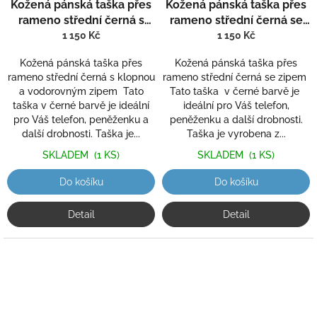
Kožená pánská taška přes
Kožená pánská taška přes
rameno střední černá s
rameno střední černá se
klopnou a vodorovným
zipem 807-2
1 150 Kč
1 150 Kč
zipem 821-2
Kožená pánská taška přes
Kožená pánská taška přes
rameno střední černá s klopnou
rameno střední černá se zipem
a vodorovným zipem Tato
Tato taška v černé barvě je
taška v černé barvě je ideální
ideální pro Váš telefon,
pro Váš telefon, peněženku a
peněženku a další drobnosti.
další drobnosti. Taška je...
Taška je vyrobena z...
SKLADEM
(1 KS)
SKLADEM
(1 KS)
Do košíku
Do košíku
Detail
Detail