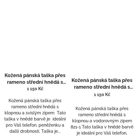
Kožená pánská taška přes
Kožená pánská taška přes
rameno střední hnědá s
rameno střední hnědá s
klopnou a svislým zipem
1 150 Kč
klopnou a vodorovným
1 150 Kč
811-1
zipem 821-1
Kožená pánská taška přes
rameno střední hnědá s
Kožená pánská taška přes
klopnou a svislým zipem Tato
rameno střední hnědá s
taška v hnědé barvě je ideální
klopnou a vodorovným zipem
pro Váš telefon, peněženku a
821-1 Tato taška v hnědé barvě
další drobnosti. Taška je...
je ideální pro Váš telefon,