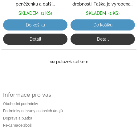
peněženku a další...
drobnosti. Taška je vyrobena...
SKLADEM
(1 KS)
SKLADEM
(1 KS)
Do košíku
Do košíku
Detail
Detail
10
položek celkem
O
v
l
á
Z
d
á
a
Informace pro vás
p
c
a
Obchodní podmínky
í
t
p
Podmínky ochrany osobních údajů
í
r
Doprava a platba
v
Reklamace zboží
k
y