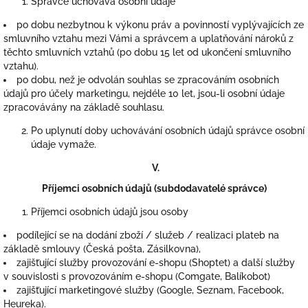
Správce uchovává osobní údaje
po dobu nezbytnou k výkonu práv a povinností vyplývajících ze
smluvního vztahu mezi Vámi a správcem a uplatňování nároků z
těchto smluvních vztahů (po dobu 15 let od ukončení smluvního
vztahu).
po dobu, než je odvolán souhlas se zpracováním osobních
údajů pro účely marketingu, nejdéle 10 let, jsou-li osobní údaje
zpracovávány na základě souhlasu.
Po uplynutí doby uchovávání osobních údajů správce osobní
údaje vymaže.
V.
Příjemci osobních údajů (subdodavatelé správce)
Příjemci osobních údajů jsou osoby
podílející se na dodání zboží / služeb / realizaci plateb na
základě smlouvy (Česká pošta, Zásilkovna),
zajišťující služby provozování e-shopu (Shoptet) a další služby
v souvislosti s provozováním e-shopu (Comgate, Balíkobot)
zajišťující marketingové služby (Google, Seznam, Facebook,
Heureka).