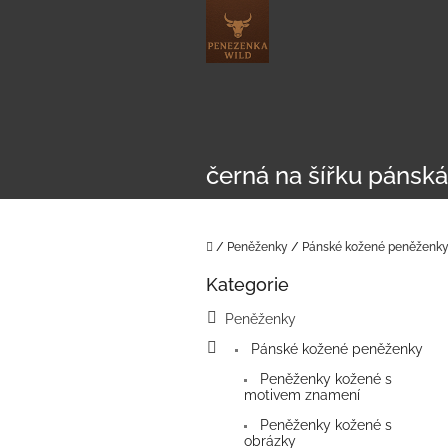
Přejít
na
obsah
černá na šířku pánská
Domů
/
Peněženky
/
Pánské kožené peněženk
P
Kategorie
o
Přeskočit
kategorie
s
Peněženky
t
Pánské kožené peněženky
r
a
Peněženky kožené s
n
motivem znamení
n
Peněženky kožené s
í
obrázky