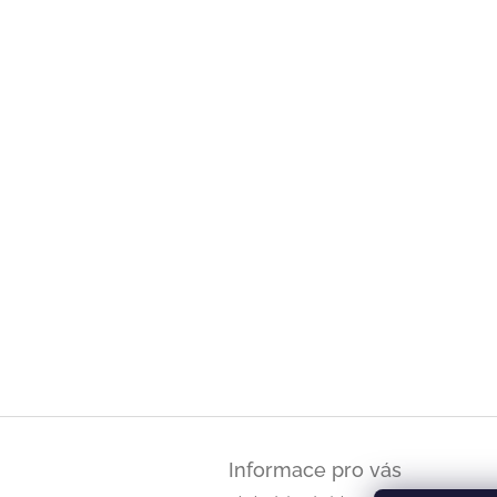
Z
á
Informace pro vás
p