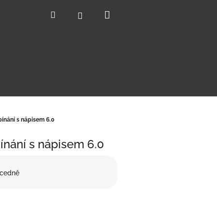
Nákupní
Hledat
Přihlášení
košík
ínání s nápisem 6.0
ínání s nápisem 6.0
cedně