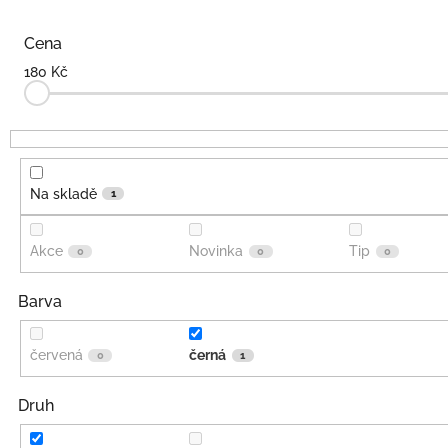
p
r
Cena
o
180
Kč
d
u
k
t
ů
Na skladě
1
Akce
Novinka
Tip
0
0
0
Barva
červená
černá
0
1
Druh