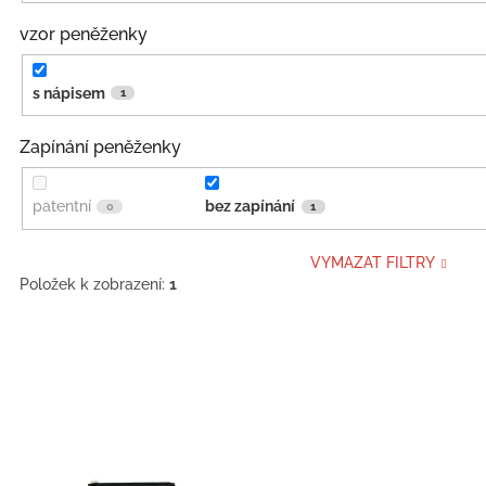
vzor peněženky
s nápisem
1
Zapínání peněženky
patentní
bez zapínání
0
1
VYMAZAT FILTRY
Položek k zobrazení:
1
V
ý
p
i
s
p
r