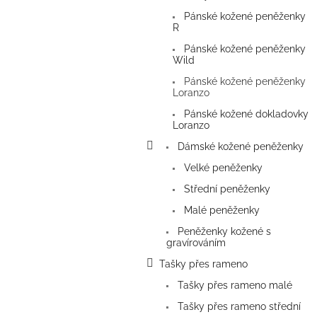
p
Pánské kožené peněženky
a
R
n
Pánské kožené peněženky
e
Wild
l
Pánské kožené peněženky
Loranzo
Pánské kožené dokladovky
Loranzo
Dámské kožené peněženky
Velké peněženky
Střední peněženky
Malé peněženky
Peněženky kožené s
gravírováním
Tašky přes rameno
Tašky přes rameno malé
Tašky přes rameno střední