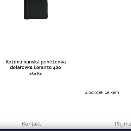
o
d
u
k
t
ů
Kožená pánská peněženka
dolarovka Loranzo 420
180 Kč
1
položek celkem
O
v
l
á
d
a
Kontakt
Přijím
c