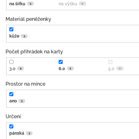
na šířku
na výšku
1
0
Materiál peněženky
kůže
1
Počet přihrádek na karty
3.0
6.0
5.0
1
1
0
Prostor na mince
ano
1
Určení
pánská
1