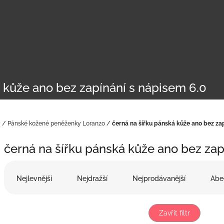
 kůže ano bez zapínání s nápisem 6.0
y
/
Pánské kožené peněženky Loranzo
/
černá na šířku pánská kůže ano bez zap
černá na šířku pánská kůže ano bez zap
Ř
a
Nejlevnější
Nejdražší
Nejprodávanější
Abe
z
e
n
Zavřít filtr
í