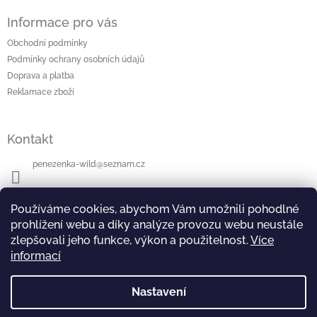
d
á
a
Informace pro vás
p
c
a
Obchodní podmínky
í
t
p
Podmínky ochrany osobních údajů
í
r
Doprava a platba
v
Reklamace zboží
k
y
v
Kontakt
ý
p
i
penezenka-wild
@
seznam.cz
s
u
+420604112942
Používáme cookies, abychom Vám umožnili pohodlné
prohlížení webu a díky analýze provozu webu neustále
zlepšovali jeho funkce, výkon a použitelnost.
Více
informací
Přijímáme online platby
Nastavení