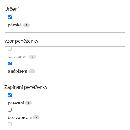
Určení
pánská
1
vzor peněženky
se vzorem
0
s nápisem
1
Zapínání peněženky
patentní
1
bez zapínání
1