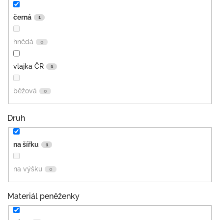
černá
1
hnědá
0
vlajka ČR
1
běžová
0
Druh
na šířku
1
na výšku
0
Materiál peněženky