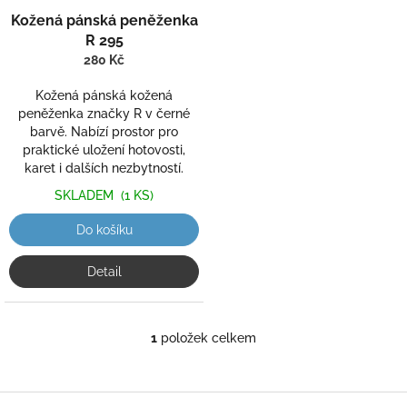
Kožená pánská peněženka
R 295
280 Kč
Kožená pánská kožená
peněženka značky R v černé
barvě. Nabízí prostor pro
praktické uložení hotovosti,
karet i dalších nezbytností.
SKLADEM
(1 KS)
Do košíku
Detail
1
položek celkem
O
v
l
á
Z