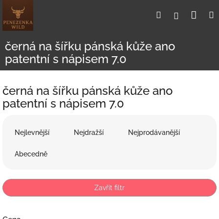
Přejít
Nák
Hledat
Přihlášení
na
obsah
koší
černá na šířku pánská kůže ano
patentní s nápisem 7.0
černá na šířku pánská kůže ano
patentní s nápisem 7.0
Ř
a
Nejlevnější
Nejdražší
Nejprodávanější
z
e
Abecedně
n
í
p
Zavřít filtr
r
o
d