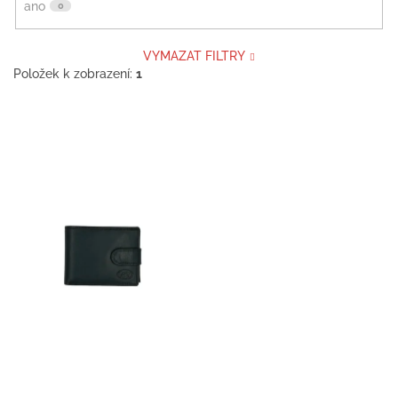
ano
0
VYMAZAT FILTRY
Položek k zobrazení:
1
V
ý
p
i
s
p
r
o
d
u
k
t
ů