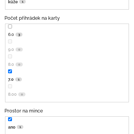
kůže
1
Počet přihrádek na karty
6.0
3
9.0
0
8.0
0
7.0
1
8.00
0
Prostor na mince
ano
1