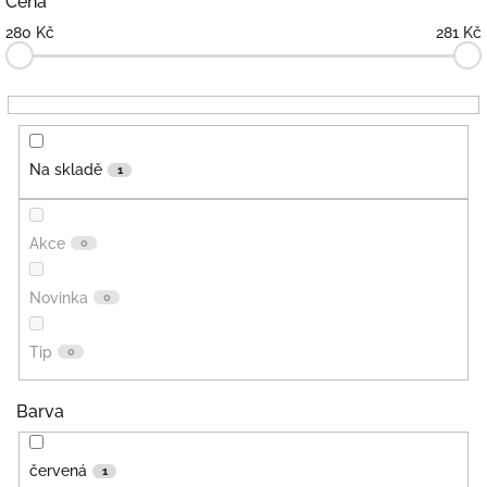
Cena
u
280
Kč
281
Kč
k
t
ů
Na skladě
1
Akce
0
Novinka
0
Tip
0
Barva
červená
1