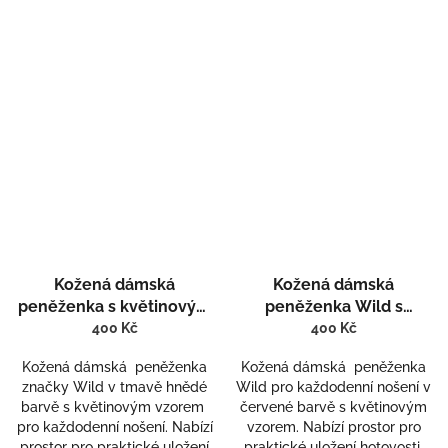
Kožená dámská
Kožená dámská
peněženka s květinovým
peněženka Wild s
vzorem Wild 651-2
květinovým vzorem R 641
400 Kč
400 Kč
Kožená dámská peněženka
Kožená dámská peněženka
značky Wild v tmavě hnědé
Wild pro každodenní nošení v
barvě s květinovým vzorem
červené barvě s květinovým
pro každodenní nošení. Nabízí
vzorem. Nabízí prostor pro
prostor pro praktické uložení
praktické uložení hotovosti,