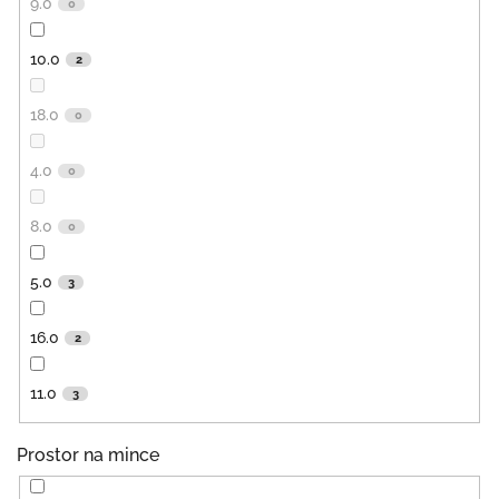
9.0
0
10.0
2
18.0
0
4.0
0
8.0
0
5.0
3
16.0
2
11.0
3
Prostor na mince