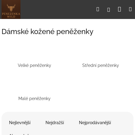
Přejít
Nák
Hledat
Přihlášení
na
obsah
koší
Dámské kožené peněženky
Velké peněženky
Střední peněženky
Malé peněženky
Ř
a
Nejlevnější
Nejdražší
Nejprodávanější
z
e