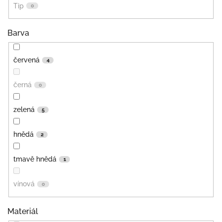
Tip
0
Barva
červená
4
černá
0
zelená
5
hnědá
2
tmavě hnědá
1
vínová
0
Materiál