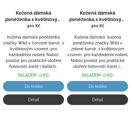
Kožená dámská
Kožená dámská
peněženka s květinovým
peněženka s květinovým
vzorem Wild 651
vzorem Wild 651-1
400 Kč
400 Kč
Kožená dámská peněženka
Kožená dámská kožená
značky Wild v červené barvě s
peněženka značky Wild v
květinovým vzorem pro
zelené barvě s květinovým
každodenní nošení. Nabízí
vzorem pro každodenní nošení.
prostor pro praktické uložení
Nabízí prostor pro praktické
hotovosti, karet i dalších...
uložení hotovosti, karet i...
SKLADEM
(1 KS)
SKLADEM
(1 KS)
Do košíku
Do košíku
Detail
Detail