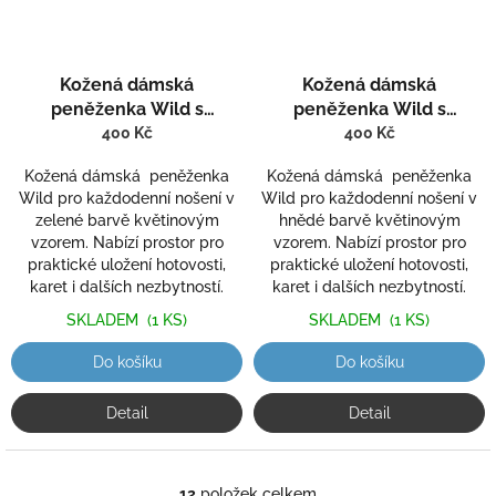
Kožená dámská
Kožená dámská
peněženka Wild s
peněženka Wild s
květinovým vzorem R 641-
květinovým vzorem R 641-
400 Kč
400 Kč
1
2
Kožená dámská peněženka
Kožená dámská peněženka
Wild pro každodenní nošení v
Wild pro každodenní nošení v
zelené barvě květinovým
hnědé barvě květinovým
vzorem. Nabízí prostor pro
vzorem. Nabízí prostor pro
praktické uložení hotovosti,
praktické uložení hotovosti,
karet i dalších nezbytností.
karet i dalších nezbytností.
SKLADEM
(1 KS)
SKLADEM
(1 KS)
Do košíku
Do košíku
Detail
Detail
12
položek celkem