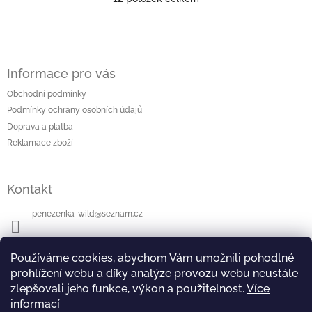
O
v
l
á
Z
d
á
a
Informace pro vás
p
c
a
Obchodní podmínky
í
t
p
Podmínky ochrany osobních údajů
í
r
Doprava a platba
v
Reklamace zboží
k
y
v
Kontakt
ý
p
i
penezenka-wild
@
seznam.cz
s
u
+420604112942
Používáme cookies, abychom Vám umožnili pohodlné
prohlížení webu a díky analýze provozu webu neustále
zlepšovali jeho funkce, výkon a použitelnost.
Více
informací
Přijímáme online platby