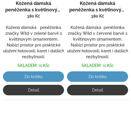
Kožená dámská
Kožená dámská
peněženka s květinovým
peněženka s květinovým
vzorem Wild 644
vzorem Wild 644-1
380 Kč
380 Kč
Kožená dámská peněženka
Kožená dámská peněženka
značky Wild v zelené barvě s
značky Wild v červené barvě s
květinovým ornamentem.
květinovým ornamentem.
Nabízí prostor pro praktické
Nabízí prostor pro praktické
uložení hotovosti, karet i dalších
uložení hotovosti, karet i dalších
nezbytností.
nezbytností.
SKLADEM
(1 KS)
SKLADEM
(1 KS)
Do košíku
Do košíku
Detail
Detail