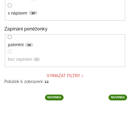
s nápisem
30
Zapínání peněženky
patentní
12
bez zapínání
0
VYMAZAT FILTRY
Položek k zobrazení:
12
V
NOVINKA
NOVINKA
ý
p
i
s
p