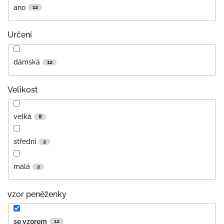
ano
12
Určení
dámská
12
Velikost
velká
8
střední
2
malá
2
vzor peněženky
se vzorem
12