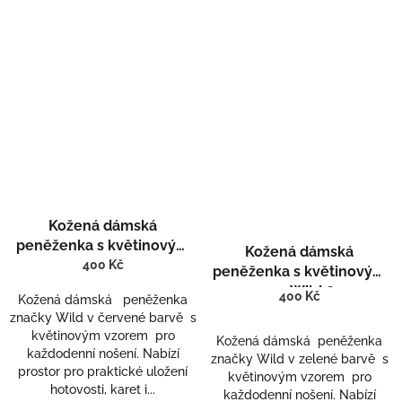
Kožená dámská
peněženka s květinovým
Kožená dámská
vzorem Wild 632
400 Kč
peněženka s květinovým
vzorem Wild 632-1
400 Kč
Kožená dámská peněženka
značky Wild v červené barvě s
květinovým vzorem pro
Kožená dámská peněženka
každodenní nošení. Nabízí
značky Wild v zelené barvě s
prostor pro praktické uložení
květinovým vzorem pro
hotovosti, karet i...
každodenní nošení. Nabízí