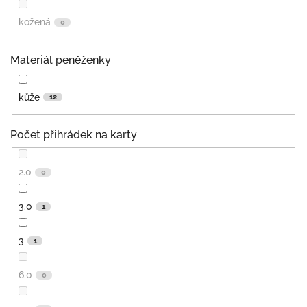
kožená
0
Materiál peněženky
kůže
12
Počet přihrádek na karty
2.0
0
3.0
1
3
1
6.0
0