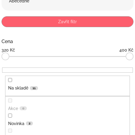
Abecedně
n
í
p
Zavřít filtr
r
o
d
Cena
u
320
Kč
400
Kč
k
t
ů
Na skladě
11
Akce
0
Novinka
2