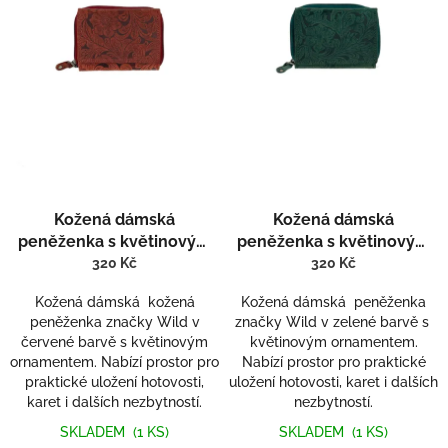
r
o
d
u
k
t
ů
Kožená dámská
Kožená dámská
peněženka s květinovým
peněženka s květinovým
vzorem Wild 605
vzorem Wild 605 -1
320 Kč
320 Kč
Kožená dámská kožená
Kožená dámská peněženka
peněženka značky Wild v
značky Wild v zelené barvě s
červené barvě s květinovým
květinovým ornamentem.
ornamentem. Nabízí prostor pro
Nabízí prostor pro praktické
praktické uložení hotovosti,
uložení hotovosti, karet i dalších
karet i dalších nezbytností.
nezbytností.
SKLADEM
(1 KS)
SKLADEM
(1 KS)