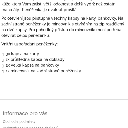
kůže která Vám zajistí větší odolnost a delší výdrž než ostatní
materiály
. Peněženka je dvakrát prošitá.
Po otevření
jsou přístupné všechny kapsy na karty, bankovky.
Na
zadní straně peněženky je
mincovník
s otvíráním na zip rozdělený
na dvě kapsy. Pro pohodlný přístup do mincovníku není potřeba
otevírat celou peněženku.
Vnitřní uspořádání peněženky:
3x kapsa na karty
1x průhledná kapsa na doklady
2x velká kapsa na bankovky
1x mincovník na zadní straně peněženky
Z
á
Informace pro vás
p
a
Obchodní podmínky
t