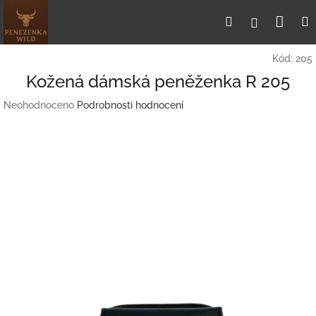
Přejít
Nák
Hledat
Přihlášení
na
obsah
koší
Kód:
205
Kožená dámská peněženka R 205
Průměrné
Neohodnoceno
Podrobnosti hodnocení
hodnocení
produktu
je
0,0
z
5
hvězdiček.