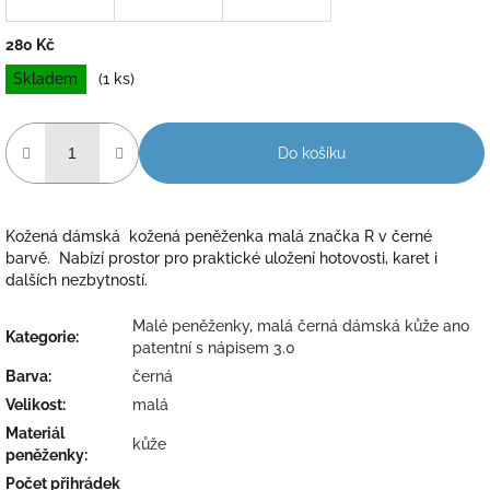
280 Kč
Měrná
Skladem
(1 ks)
cena:
Do košíku
Kožená dámská kožená peněženka malá značka R v černé
barvě. Nabízí prostor pro praktické uložení hotovosti, karet i
dalších nezbytností.
Malé peněženky
,
malá černá dámská kůže ano
Kategorie
:
patentní s nápisem 3.0
Barva
:
černá
Velikost
:
malá
Materiál
kůže
peněženky
:
Počet přihrádek