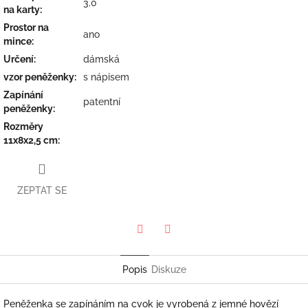
3.0
na karty
:
Prostor na
ano
mince
:
Určení
:
dámská
vzor peněženky
:
s nápisem
Zapínání
patentní
peněženky
:
Rozměry
11x8x2,5 cm
:
ZEPTAT SE
Twitter
Facebook
Popis
Diskuze
Peněženka se zapínáním na cvok je vyrobená
z jemné hovězí