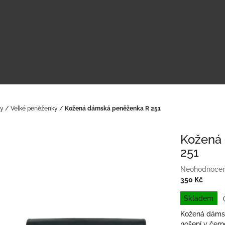
ky
/
Velké peněženky
/
Kožená dámská peněženka R 251
Kožená
251
Průměrné
Neohodnoce
hodnocení
350 Kč
produktu
Měrná
Skladem
je
cena:
0,0
Kožená dáms
z
nošení v čern