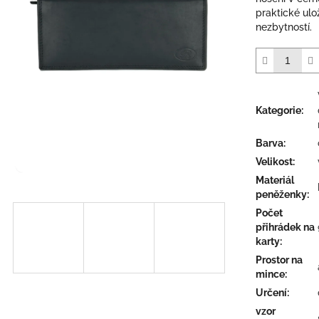
5
praktické ulož
hvězdiček.
nezbytností.
Kategorie
:
Barva
:
Velikost
:
Materiál
peněženky
:
Počet
přihrádek na
karty
:
Prostor na
mince
:
Určení
:
vzor