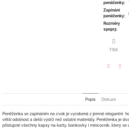
peněženky
:
Zapínání
peněženky
:
Rozměry
19x9x3
:
TISK
Twitter
Face
Popis
Diskuze
Peněženka se zapínáním na cvok je vyrobená
z jemné elegantní hov
větší odolnost a delší výdrž než ostatní materiály
. Peněženka je dva
přístupné všechny kapsy na karty, bankovky i mincovník, který se 