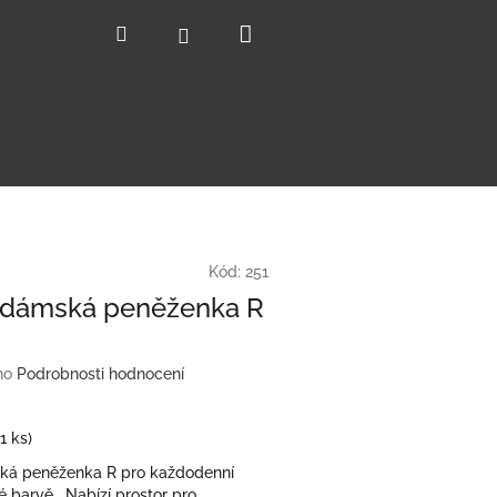
Nákupní
Hledat
Přihlášení
košík
Kód:
251
 dámská peněženka R
no
Podrobnosti hodnocení
(1 ks)
ká peněženka R pro každodenní
é barvě. Nabízí prostor pro