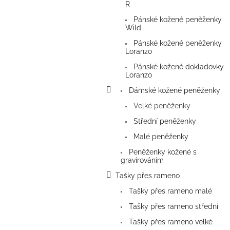
a
R
n
Pánské kožené peněženky
e
Wild
l
Pánské kožené peněženky
Loranzo
Pánské kožené dokladovky
Loranzo
Dámské kožené peněženky
Velké peněženky
Střední peněženky
Malé peněženky
Peněženky kožené s
gravírováním
Tašky přes rameno
Tašky přes rameno malé
Tašky přes rameno střední
Tašky přes rameno velké