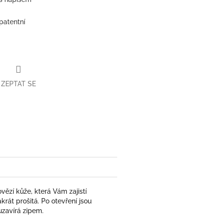
patentní
ZEPTAT SE
book
ězí kůže, která Vám zajistí
krát prošitá. Po otevření
jsou
uzavírá zipem.