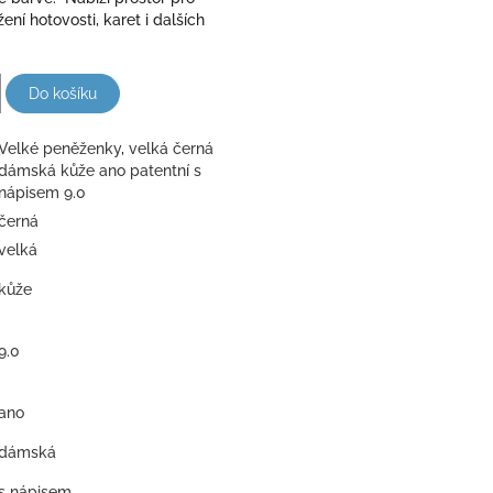
ení hotovosti, karet i dalších
Do košíku
Velké peněženky
,
velká černá
dámská kůže ano patentní s
nápisem 9.0
černá
velká
kůže
9.0
ano
dámská
s nápisem