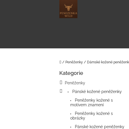
Přejít
na
obsah
Domů
/
Peněženky
/
Dámské kožené peněžen
P
Kategorie
o
Přeskočit
kategorie
s
Peněženky
t
Pánské kožené peněženky
r
a
Peněženky kožené s
n
motivem znamení
n
Peněženky kožené s
í
obrázky
p
Pánské kožené peněženky