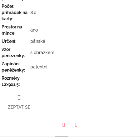
Počet
přihrádek na
8.0
karty
:
Prostor na
ano
mince
:
Určení
:
pánská
vzor
s obrázkem
peněženky
:
Zapínání
patentní
peněženky
:
Rozměry
12x9x1,5
:
ZEPTAT SE
Twitter
Facebook