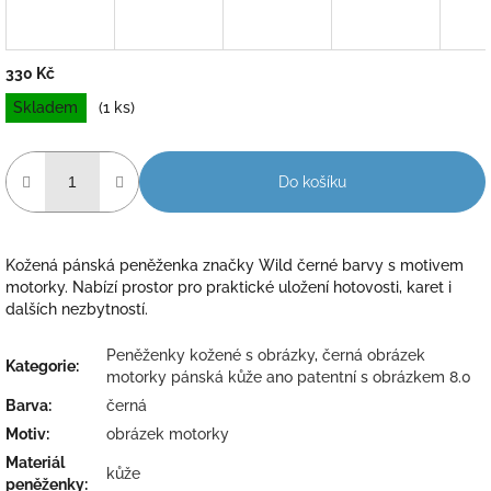
330 Kč
Měrná
Skladem
(1 ks)
cena:
Do košíku
Kožená pánská peněženka značky Wild černé barvy s motivem
motorky. Nabízí prostor pro praktické uložení hotovosti, karet i
dalších nezbytností.
Peněženky kožené s obrázky
,
černá obrázek
Kategorie
:
motorky pánská kůže ano patentní s obrázkem 8.0
Barva
:
černá
Motiv
:
obrázek motorky
Materiál
kůže
peněženky
: