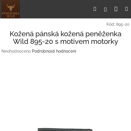
Přejít
Nák
Hledat
Přihlášení
na
obsah
koší
Kód:
895-20
Kožená pánská kožená peněženka
Wild 895-20 s motivem motorky
Průměrné
Neohodnoceno
Podrobnosti hodnocení
hodnocení
produktu
je
0,0
z
5
hvězdiček.