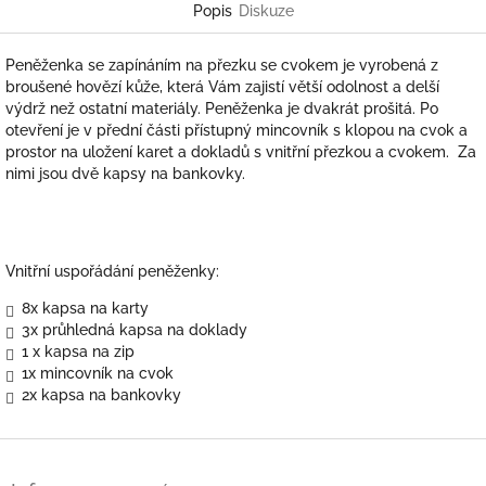
Popis
Diskuze
Peněženka se zapínáním na přezku se cvokem je vyrobená
z
broušené hovězí kůže, která Vám zajistí větší odolnost a delší
výdrž než ostatní materiály
. Peněženka je dvakrát prošitá. Po
otevření
je v přední části přístupný mincovník s klopou na cvok a
prostor na uložení karet a dokladů s vnitřní přezkou a cvokem.
Za
nimi jsou dvě kapsy na bankovky.
Vnitřní uspořádání peněženky:
8x kapsa na karty
3x průhledná kapsa na doklady
1 x kapsa na zip
1x mincovník na cvok
2x kapsa na bankovky
Z
á