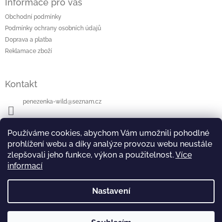
Informace pro vás
p
a
Obchodní podmínky
t
Podmínky ochrany osobních údajů
í
Doprava a platba
Reklamace zboží
Kontakt
penezenka-wild
@
seznam.cz
+420604112942
Používáme cookies, abychom Vám umožnili pohodlné
prohlížení webu a díky analýze provozu webu neustále
zlepšovali jeho funkce, výkon a použitelnost.
Více
informací
Přijímáme online platby
Nastavení
Copyright 2026
Peněženka -WILD
. Všechna práva
Vytvořil Shoptet