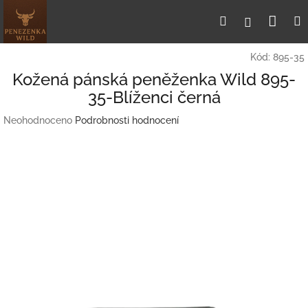
Přejít
Nák
Hledat
Přihlášení
na
obsah
koší
Kód:
895-35
Kožená pánská peněženka Wild 895-
35-Blíženci černá
Průměrné
Neohodnoceno
Podrobnosti hodnocení
hodnocení
produktu
je
0,0
z
5
hvězdiček.