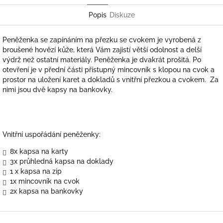
Popis
Diskuze
Peněženka se zapínáním na přezku se cvokem je vyrobená
z
broušené hovězí kůže, která Vám zajistí větší odolnost a delší
výdrž než ostatní materiály
. Peněženka je dvakrát prošitá. Po
otevření
je v přední části přístupný mincovník s klopou na cvok a
prostor na uložení karet a dokladů s vnitřní přezkou a cvokem.
Za
nimi jsou dvě kapsy na bankovky.
Vnitřní uspořádání peněženky:
8x kapsa na karty
3x průhledná kapsa na doklady
1 x kapsa na zip
1x mincovník na cvok
2x kapsa na bankovky
Z