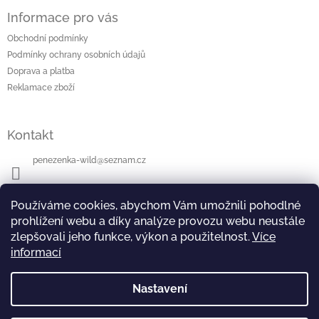
á
Informace pro vás
p
a
Obchodní podmínky
t
Podmínky ochrany osobních údajů
í
Doprava a platba
Reklamace zboží
Kontakt
penezenka-wild
@
seznam.cz
+420604112942
Používáme cookies, abychom Vám umožnili pohodlné
prohlížení webu a díky analýze provozu webu neustále
zlepšovali jeho funkce, výkon a použitelnost.
Více
informací
Přijímáme online platby
Nastavení