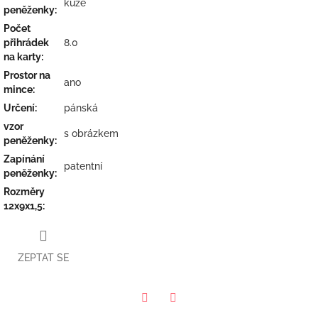
kůže
peněženky
:
Počet
přihrádek
8.0
na karty
:
Prostor na
ano
mince
:
Určení
:
pánská
vzor
s obrázkem
peněženky
:
Zapínání
patentní
peněženky
:
Rozměry
12x9x1,5
:
ZEPTAT SE
Twitter
Facebook