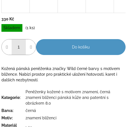
330 Kč
Měrná
Skladem
(1 ks)
cena:
Do košíku
Kožená pánská peněženka značky Wild černé barvy s motivem
blížence. Nabízí prostor pro praktické uložení hotovosti, karet i
dalších nezbytností.
Peněženky kožené s motivem znamení
,
černá
Kategorie
:
znamení blíženci pánská kůže ano patentní s
obrázkem 8.0
Barva
:
černá
Motiv
:
znamení blíženci
Materiál