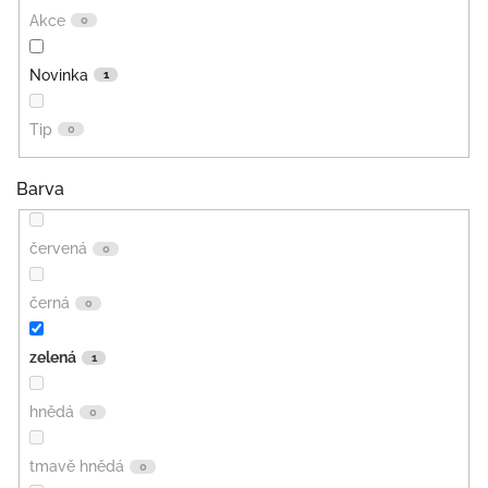
Akce
0
Novinka
1
Tip
0
Barva
červená
0
černá
0
zelená
1
hnědá
0
tmavě hnědá
0