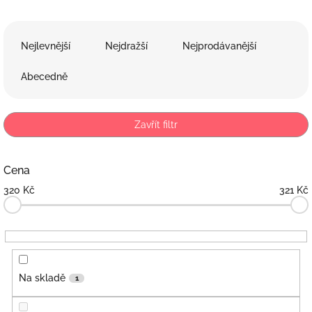
Ř
a
Nejlevnější
Nejdražší
Nejprodávanější
z
e
Abecedně
n
í
p
Zavřít filtr
r
o
d
Cena
u
320
Kč
321
Kč
k
t
ů
Na skladě
1