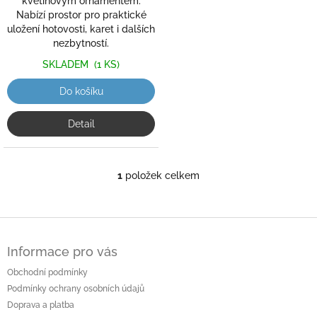
květinovým ornamentem.
Nabízí prostor pro praktické
uložení hotovosti, karet i dalších
nezbytností.
SKLADEM
(1 KS)
Do košíku
Detail
1
položek celkem
O
v
l
á
Z
d
á
a
Informace pro vás
p
c
a
Obchodní podmínky
í
t
p
Podmínky ochrany osobních údajů
í
r
Doprava a platba
v