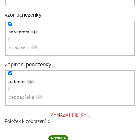
vzor peněženky
se vzorem
1
s nápisem
0
Zapínání peněženky
patentní
1
bez zapínání
0
VYMAZAT FILTRY
Položek k zobrazení:
1
V
NOVINKA