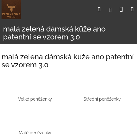
Přejít
Nák
Hledat
Přihlášení
na
obsah
koší
malá zelená dámská kůže ano
patentní se vzorem 3.0
malá zelená dámská kůže ano patentní
se vzorem 3.0
Velké peněženky
Střední peněženky
Malé peněženky