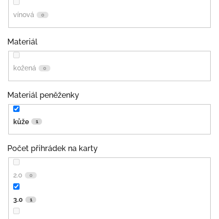
vínová
0
Materiál
kožená
0
Materiál peněženky
kůže
1
Počet přihrádek na karty
2.0
0
3.0
1