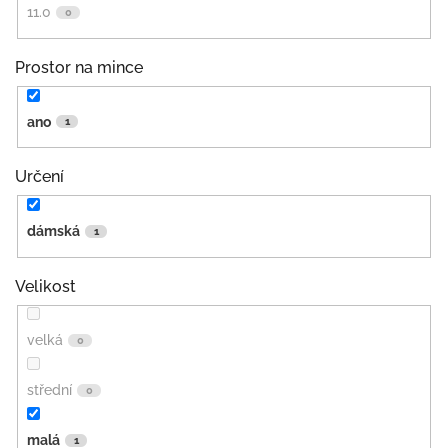
11.0
0
Prostor na mince
ano
1
Určení
dámská
1
Velikost
velká
0
střední
0
malá
1