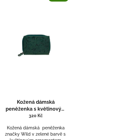
ý
p
i
s
p
r
o
d
u
k
t
ů
Kožená dámská
peněženka s květinovým
vzorem Wild 605 -1
320 Kč
Kožená dámská peněženka
značky Wild v zelené barvě s