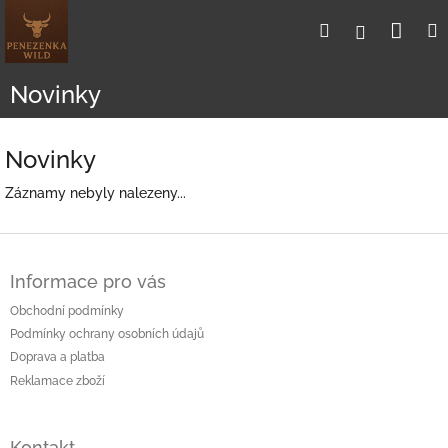
Přejít
Nák
Hledat
Přihlášení
na
obsah
koší
Novinky
Novinky
Záznamy nebyly nalezeny...
Z
á
Informace pro vás
p
a
Obchodní podmínky
t
Podmínky ochrany osobních údajů
í
Doprava a platba
Reklamace zboží
Kontakt