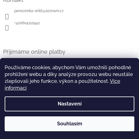
penezenka-wild
@
seznam.cz
+420604112942
Přijímáme online platby
Používáme cookies, abychom Vám umožnili pohodlné
prohlížení webu a díky analýze provozu webu neustále
zlepšovali jeho funkce, výkon a použitelnost.
Více
Copyright 2026
Peněženka -WILD
. Všechna práva
Vytvořil Shoptet
informací
vyhrazena.
Nastavení
Souhlasím