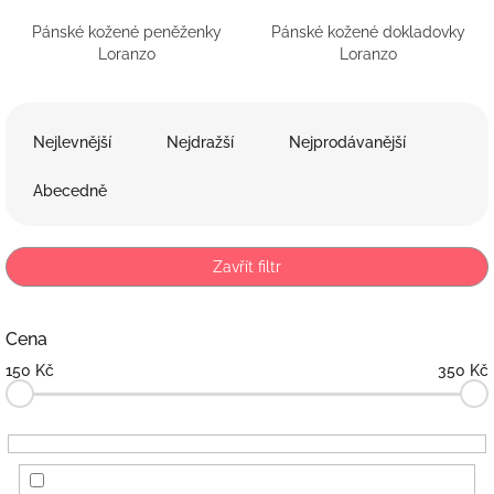
Pánské kožené peněženky
Pánské kožené dokladovky
Loranzo
Loranzo
Ř
a
Nejlevnější
Nejdražší
Nejprodávanější
z
e
Abecedně
n
í
p
Zavřít filtr
r
o
d
Cena
u
150
Kč
350
Kč
k
t
ů