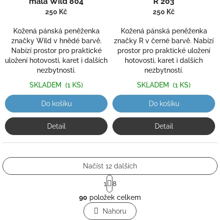
malá Wild 804
R 203
250 Kč
250 Kč
Kožená pánská peněženka
Kožená pánská peněženka
značky Wild v hnědé barvě.
značky R v černé barvě. Nabízí
Nabízí prostor pro praktické
prostor pro praktické uložení
uložení hotovosti, karet i dalších
hotovosti, karet i dalších
nezbytností.
nezbytností.
SKLADEM
(1 KS)
SKLADEM
(1 KS)
Do košíku
Do košíku
Detail
Detail
Načíst 12 dalších
S
1
8
t
O
r
90
položek celkem
v
á
l
Nahoru
n