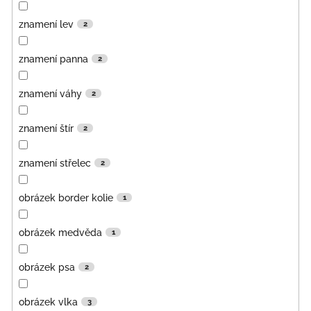
znamení lev
2
znamení panna
2
znamení váhy
2
znamení štír
2
znamení střelec
2
obrázek border kolie
1
obrázek medvěda
1
obrázek psa
2
obrázek vlka
3