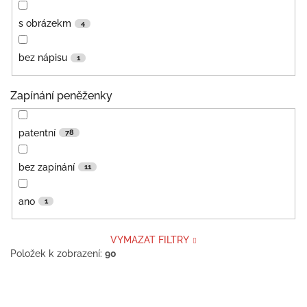
s obrázekm
4
bez nápisu
1
Zapínání peněženky
patentní
78
bez zapínání
11
ano
1
VYMAZAT FILTRY
Položek k zobrazení:
90
V
ý