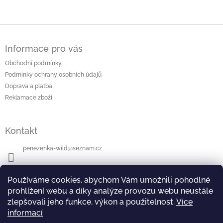
á
k
o
d
v
a
á
c
Z
n
í
á
í
p
Informace pro vás
p
r
a
Obchodní podmínky
v
t
k
Podmínky ochrany osobních údajů
í
y
Doprava a platba
v
Reklamace zboží
ý
p
i
Kontakt
s
u
penezenka-wild
@
seznam.cz
+420604112942
Používáme cookies, abychom Vám umožnili pohodlné
prohlížení webu a díky analýze provozu webu neustále
zlepšovali jeho funkce, výkon a použitelnost.
Více
informací
Přijímáme online platby