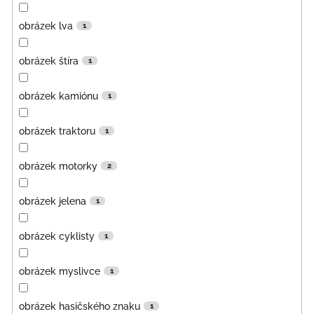
obrázek lva
1
obrázek štíra
1
obrázek kamiónu
1
obrázek traktoru
1
obrázek motorky
2
obrázek jelena
1
obrázek cyklisty
1
obrázek myslivce
1
obrázek hasičského znaku
1