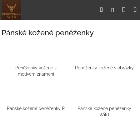
Přejít
Nák
Hledat
Přihlášení
na
obsah
koší
Pánské kožené peněženky
Peněženky kožené s
Peněženky kožené s obrázky
motivem znamení
Pánské kožené peněženky R
Pánské kožené peněženky
Wild