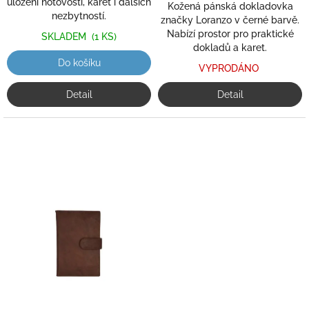
uložení hotovosti, karet i dalších
Kožená pánská dokladovka
nezbytností.
značky Loranzo v černé barvě.
Nabízí prostor pro praktické
SKLADEM
(1 KS)
dokladů a karet.
Do košíku
VYPRODÁNO
Detail
Detail