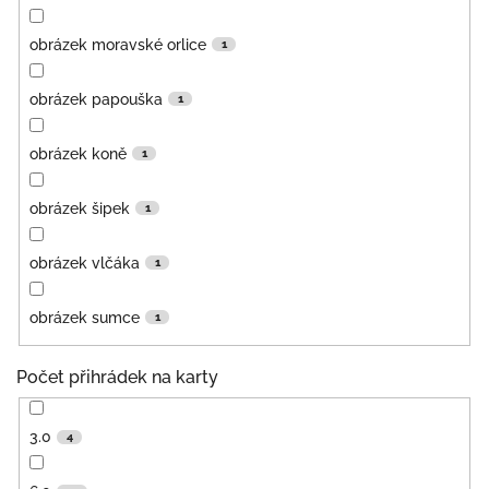
obrázek moravské orlice
1
obrázek papouška
1
obrázek koně
1
obrázek šipek
1
obrázek vlčáka
1
obrázek sumce
1
Počet přihrádek na karty
3.0
4