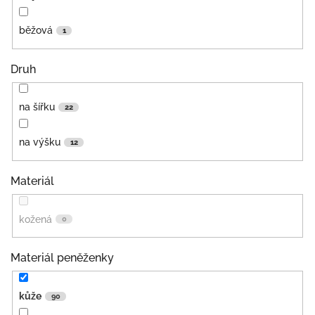
běžová
1
Druh
na šířku
22
na výšku
12
Materiál
kožená
0
Materiál peněženky
kůže
90