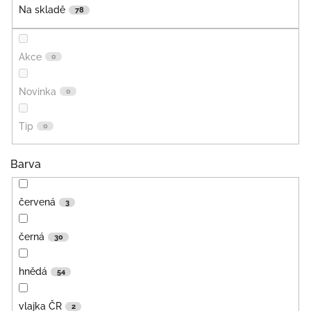
Na skladě
78
Akce
0
Novinka
0
Tip
0
Barva
červená
3
černá
30
hnědá
54
vlajka ČR
2