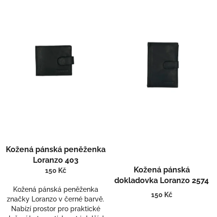
p
i
s
p
r
o
d
u
k
t
ů
Kožená pánská peněženka
Loranzo 403
Kožená pánská
150 Kč
dokladovka Loranzo 2574
Kožená pánská peněženka
150 Kč
značky Loranzo v černé barvě.
Nabízí prostor pro praktické