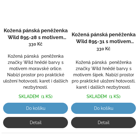
Kožená pánská peněženka
Kožená pánská peněženka
Wild 895-28 s motivem
Wild 895-31 s motivem
moravské orlice
330 Kč
šipek
330 Kč
Kožená pánská peněženka
značky Wild hnědé barvy s
Kožená pánská peněženka
motivem moravské orlice.
značky Wild hnědé barvy s
Nabízí prostor pro praktické
motivem šipek. Nabízí prostor
uložení hotovosti, karet i dalších
pro praktické uložení hotovosti,
nezbytností.
karet i dalších nezbytností.
SKLADEM
(1 KS)
SKLADEM
(1 KS)
Do košíku
Do košíku
Detail
Detail