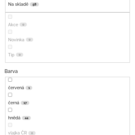
Na skladě
58
Akce
0
Novinka
0
Tip
0
Barva
červená
1
černá
17
hnědá
44
vlajka ČR
0