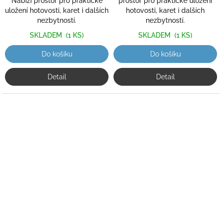
Nabízí prostor pro praktické
prostor pro praktické uložení
uložení hotovosti, karet i dalších
hotovosti, karet i dalších
nezbytností.
nezbytností.
SKLADEM
(1 KS)
SKLADEM
(1 KS)
Do košíku
Do košíku
Detail
Detail