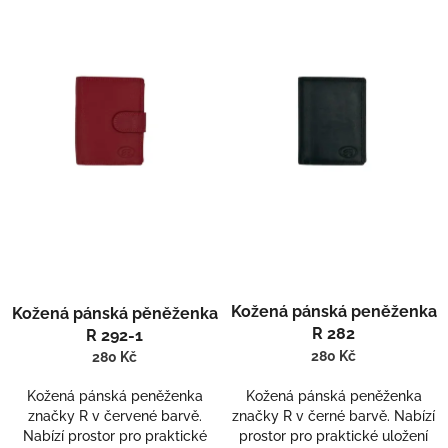
p
i
s
p
r
o
d
u
k
t
ů
Průměrné
Kožená pánská peněženka
Kožená pánská pěněženka
hodnocení
R 282
produktu
R 292-1
je
280 Kč
280 Kč
4,0
z
Kožená pánská peněženka
Kožená pánská peněženka
5
značky R v červené barvě.
značky R v černé barvě. Nabízí
hvězdiček.
Nabízí prostor pro praktické
prostor pro praktické uložení