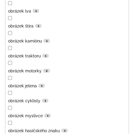
obrázek lva
1
obrázek štíra
1
obrázek kamiónu
1
obrázek traktoru
1
obrázek motorky
2
obrázek jelena
1
obrázek cyklisty
1
obrázek myslivce
1
obrázek hasičského znaku
1