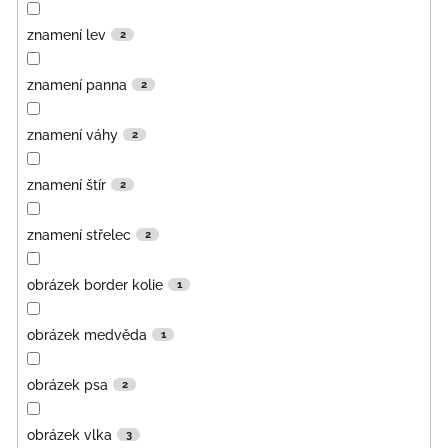
znamení lev
2
znamení panna
2
znamení váhy
2
znamení štír
2
znamení střelec
2
obrázek border kolie
1
obrázek medvěda
1
obrázek psa
2
obrázek vlka
3