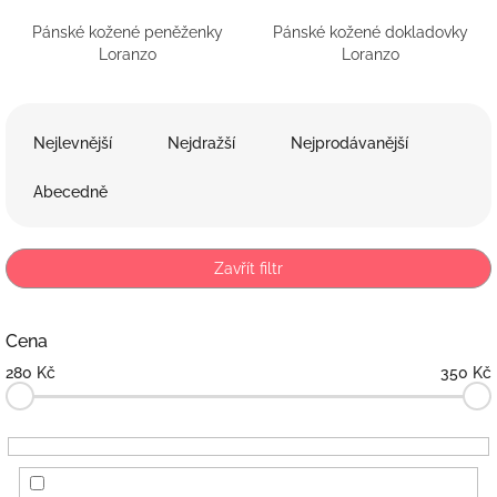
Pánské kožené peněženky
Pánské kožené dokladovky
Loranzo
Loranzo
Ř
a
Nejlevnější
Nejdražší
Nejprodávanější
z
e
Abecedně
n
í
p
Zavřít filtr
r
o
d
Cena
u
280
Kč
350
Kč
k
t
ů