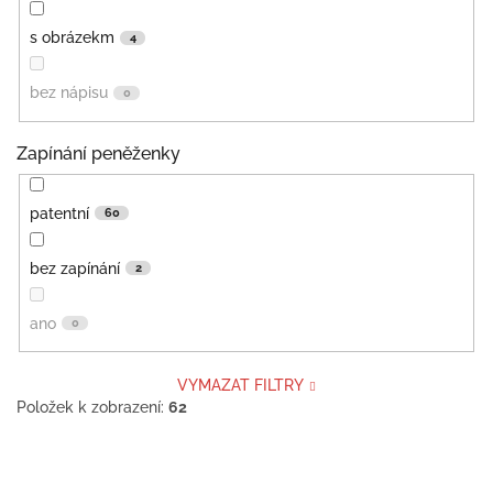
s obrázekm
4
bez nápisu
0
Zapínání peněženky
patentní
60
bez zapínání
2
ano
0
VYMAZAT FILTRY
Položek k zobrazení:
62
V
ý