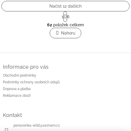
Načíst 12 dalších
S
1
6
t
O
r
62
položek celkem
v
á
l
Nahoru
n
á
k
o
d
v
a
á
c
Z
n
í
á
í
p
Informace pro vás
p
r
a
Obchodní podmínky
v
t
k
Podmínky ochrany osobních údajů
í
y
Doprava a platba
v
Reklamace zboží
ý
p
i
Kontakt
s
u
penezenka-wild
@
seznam.cz