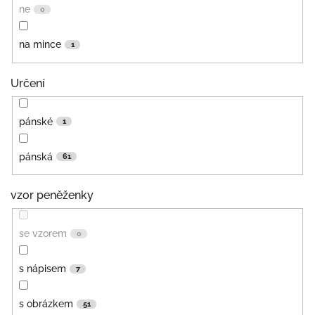
ne
0
na mince
1
Určení
pánské
1
pánská
61
vzor peněženky
se vzorem
0
s nápisem
7
s obrázkem
51