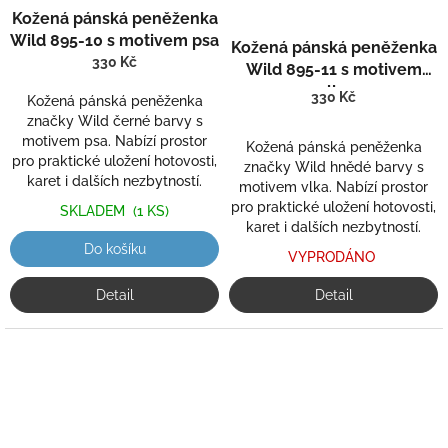
Kožená pánská peněženka
Wild 895-10 s motivem psa
Kožená pánská peněženka
330 Kč
Wild 895-11 s motivem
vlka
330 Kč
Kožená pánská peněženka
značky Wild černé barvy s
motivem psa. Nabízí prostor
Kožená pánská peněženka
pro praktické uložení hotovosti,
značky Wild hnědé barvy s
karet i dalších nezbytností.
motivem vlka. Nabízí prostor
pro praktické uložení hotovosti,
SKLADEM
(1 KS)
karet i dalších nezbytností.
Do košíku
VYPRODÁNO
Detail
Detail