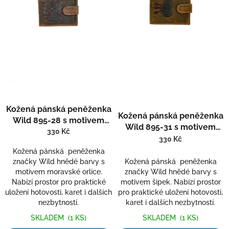
r
o
d
u
k
t
ů
Kožená pánská peněženka
Kožená pánská peněženka
Wild 895-28 s motivem
Wild 895-31 s motivem
moravské orlice
330 Kč
šipek
330 Kč
Kožená pánská peněženka
značky Wild hnědé barvy s
Kožená pánská peněženka
motivem moravské orlice.
značky Wild hnědé barvy s
Nabízí prostor pro praktické
motivem šipek. Nabízí prostor
uložení hotovosti, karet i dalších
pro praktické uložení hotovosti,
nezbytností.
karet i dalších nezbytností.
SKLADEM
(1 KS)
SKLADEM
(1 KS)