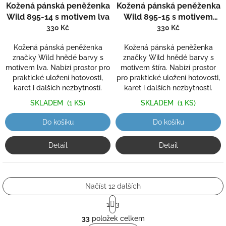
Kožená pánská peněženka
Kožená pánská peněženka
Wild 895-14 s motivem lva
Wild 895-15 s motivem
štíra
330 Kč
330 Kč
Kožená pánská peněženka
Kožená pánská peněženka
značky Wild hnědé barvy s
značky Wild hnědé barvy s
motivem lva. Nabízí prostor pro
motivem štíra. Nabízí prostor
praktické uložení hotovosti,
pro praktické uložení hotovosti,
karet i dalších nezbytností.
karet i dalších nezbytností.
SKLADEM
(1 KS)
SKLADEM
(1 KS)
Do košíku
Do košíku
Detail
Detail
Načíst 12 dalších
S
1
3
t
O
r
33
položek celkem
v
á