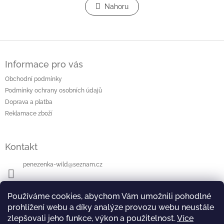
l
Nahoru
n
á
k
o
d
v
a
á
c
Z
n
í
á
í
p
Informace pro vás
p
r
a
Obchodní podmínky
v
t
k
Podmínky ochrany osobních údajů
í
y
Doprava a platba
v
Reklamace zboží
ý
p
i
Kontakt
s
u
penezenka-wild
@
seznam.cz
+420604112942
Používáme cookies, abychom Vám umožnili pohodlné
prohlížení webu a díky analýze provozu webu neustále
zlepšovali jeho funkce, výkon a použitelnost.
Více