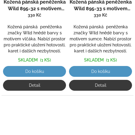
Kožená pánská peněženka
Kožená pánská peněženka
Wild 895-32 s motivem
Wild 895-33 s motivem
vlčáka
sumce
330 Kč
330 Kč
Kožená pánská peněženka
Kožená pánská peněženka
značky Wild hnědé barvy s
značky Wild hnědé barvy s
motivem vlčáka. Nabízí prostor
motivem sumce. Nabízí prostor
pro praktické uložení hotovosti,
pro praktické uložení hotovosti,
karet i dalších nezbytností.
karet i dalších nezbytností.
SKLADEM
(1 KS)
SKLADEM
(1 KS)
Do košíku
Do košíku
Detail
Detail