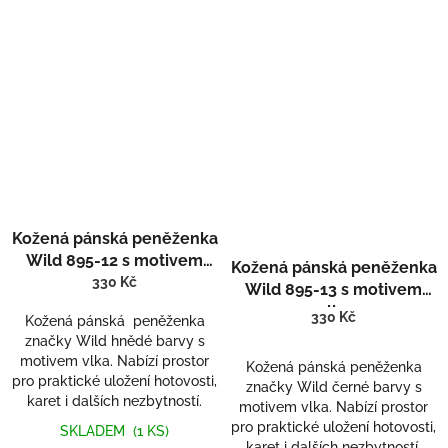
Kožená pánská peněženka
Wild 895-12 s motivem
Kožená pánská peněženka
vlka
330 Kč
Wild 895-13 s motivem
vlka
330 Kč
Kožená pánská peněženka
značky Wild hnědé barvy s
motivem vlka. Nabízí prostor
Kožená pánská peněženka
pro praktické uložení hotovosti,
značky Wild černé barvy s
karet i dalších nezbytností.
motivem vlka. Nabízí prostor
pro praktické uložení hotovosti,
SKLADEM
(1 KS)
karet i dalších nezbytností.