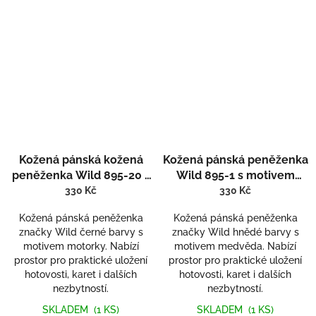
Kožená pánská kožená
Kožená pánská peněženka
peněženka Wild 895-20 s
Wild 895-1 s motivem
motivem motorky
medvěda
330 Kč
330 Kč
Kožená pánská peněženka
Kožená pánská peněženka
značky Wild černé barvy s
značky Wild hnědé barvy s
motivem motorky. Nabízí
motivem medvěda. Nabízí
prostor pro praktické uložení
prostor pro praktické uložení
hotovosti, karet i dalších
hotovosti, karet i dalších
nezbytností.
nezbytností.
SKLADEM
(1 KS)
SKLADEM
(1 KS)