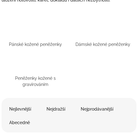
uložení hotovosti, karet, dokladů i dalších nezbytností.
Pánské kožené peněženky
Dámské kožené peněženky
Peněženky kožené s
gravírováním
Ř
a
Nejlevnější
Nejdražší
Nejprodávanější
z
e
Abecedně
n
í