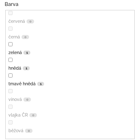
Barva
červená
0
černá
0
zelená
1
hnědá
1
tmavě hnědá
1
vínová
0
vlajka ČR
0
běžová
0