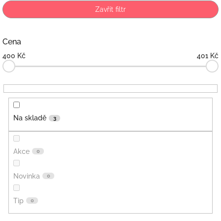
p
Zavřít filtr
r
o
d
Cena
u
400
Kč
401
Kč
k
t
ů
Na skladě
3
Akce
0
Novinka
0
Tip
0