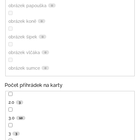
obrázek papouška
0
obrázek koně
0
obrázek šipek
0
obrázek vlčáka
0
obrázek sumce
0
Počet přihrádek na karty
2.0
3
3.0
10
3
3