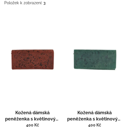
Položek k zobrazení:
3
V
ý
p
i
s
p
r
o
d
u
k
t
ů
Kožená dámská
Kožená dámská
peněženka s květinovým
peněženka s květinovým
vzorem Wild 651
vzorem Wild 651-1
400 Kč
400 Kč