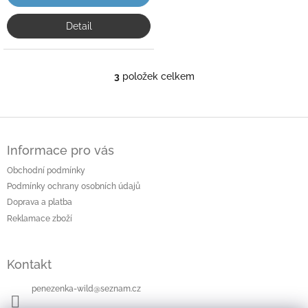
Detail
3
položek celkem
O
v
l
á
Z
d
á
a
Informace pro vás
p
c
a
Obchodní podmínky
í
t
p
Podmínky ochrany osobních údajů
í
r
Doprava a platba
v
Reklamace zboží
k
y
v
Kontakt
ý
p
i
penezenka-wild
@
seznam.cz
s