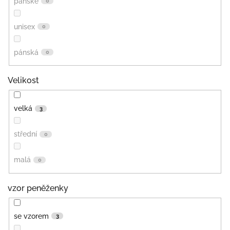
pánské
0
unisex
0
pánská
0
Velikost
velká
3
střední
0
malá
0
vzor peněženky
se vzorem
3