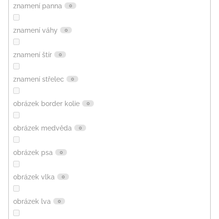
znamení panna
0
znamení váhy
0
znamení štír
0
znamení střelec
0
obrázek border kolie
0
obrázek medvěda
0
obrázek psa
0
obrázek vlka
0
obrázek lva
0