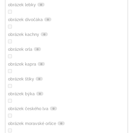
obrázek lebky
0
obrázek divočáka
0
obrázek kachny
0
obrázek orla
0
obrázek kapra
0
obrázek štiky
0
obrázek býka
0
obrázek českého lva
0
obrázek moravské orlice
0