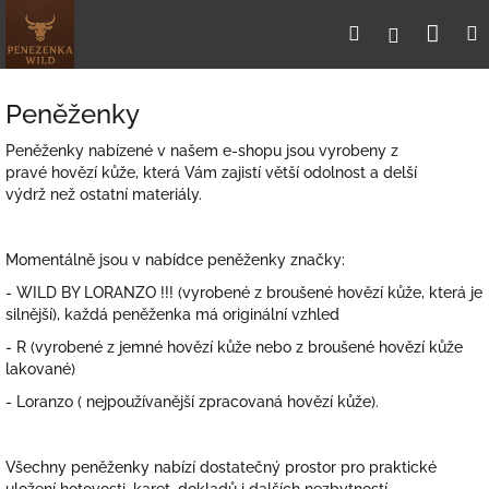
Přejít
Nák
Hledat
Přihlášení
na
obsah
koší
Peněženky
Peněženky nabízené v našem e-shopu jsou vyrobeny z
pravé
hovězí kůže, která Vám zajistí větší odolnost a delší
výdrž než ostatní materiály.
Momentálně jsou v nabídce peněženky značky:
- WILD BY LORANZO !!! (vyrobené z broušené hovězí kůže, která je
silnější), každá peněženka má originální vzhled
- R (vyrobené z jemné hovězí kůže nebo z broušené hovězí kůže
lakované)
- Loranzo ( nejpoužívanější zpracovaná hovězí kůže).
Všechny peněženky nabízí dostatečný prostor pro praktické