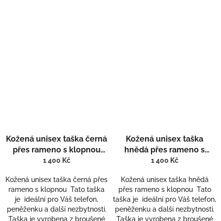
Kožená unisex taška černá
Kožená unisex taška
přes rameno s klopnou
hnědá přes rameno s
801-2
klopnou 801-1
1 400 Kč
1 400 Kč
Kožená unisex taška černá přes
Kožená unisex taška hnědá
rameno s klopnou Tato taška
přes rameno s klopnou Tato
je ideální pro Váš telefon,
taška je ideální pro Váš telefon,
peněženku a další nezbytnosti.
peněženku a další nezbytnosti.
Taška je vyrobena z broušené
Taška je vyrobena z broušené