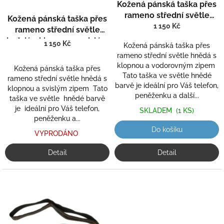
Kožená pánská taška přes
rameno střední světle
Kožená pánská taška přes
hnědá s klopnou a
1 150 Kč
rameno střední světle
vodorovným zipem 821
hnědá s klopnou a svislým
1 150 Kč
Kožená pánská taška přes
zipem 811
rameno střední světle hnědá s
klopnou a vodorovným zipem
Kožená pánská taška přes
Tato taška ve světle hnědé
rameno střední světle hnědá s
barvě je ideální pro Váš telefon,
klopnou a svislým zipem Tato
peněženku a další...
taška ve světle hnědé barvě
je ideální pro Váš telefon,
SKLADEM
(1 KS)
peněženku a...
Do košíku
VYPRODÁNO
Detail
Detail