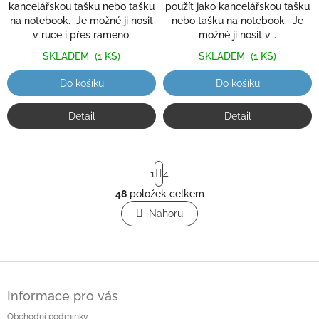
kancelářskou tašku nebo tašku
použít jako kancelářskou tašku
na notebook. Je možné ji nosit
nebo tašku na notebook. Je
v ruce i přes rameno.
možné ji nosit v...
SKLADEM
(1 KS)
SKLADEM
(1 KS)
Do košíku
Do košíku
Detail
Detail
S
1
4
t
r
48
položek celkem
O
á
v
Nahoru
n
l
k
o
á
v
d
á
a
Z
n
c
á
í
í
Informace pro vás
p
p
a
Obchodní podmínky