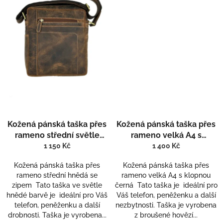
Kožená pánská taška přes
Kožená pánská taška přes
rameno střední světle
rameno velká A4 s
hnědá se zipem 807
klopnou černá 803-2
1 150 Kč
1 400 Kč
Kožená pánská taška přes
Kožená pánská taška přes
rameno střední hnědá se
rameno velká A4 s klopnou
zipem Tato taška ve světle
černá Tato taška je ideální pro
hnědé barvě je ideální pro Váš
Váš telefon, peněženku a další
telefon, peněženku a další
nezbytnosti. Taška je vyrobena
drobnosti. Taška je vyrobena...
z broušené hovězí...