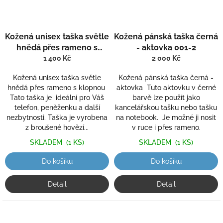
Kožená unisex taška světle
Kožená pánská taška černá
hnědá přes rameno s
- aktovka 001-2
klopnou 801
1 400 Kč
2 000 Kč
Kožená unisex taška světle
Kožená pánská taška černá -
hnědá přes rameno s klopnou
aktovka Tuto aktovku v černé
Tato taška je ideální pro Váš
barvě lze použít jako
telefon, peněženku a další
kancelářskou tašku nebo tašku
nezbytnosti. Taška je vyrobena
na notebook. Je možné ji nosit
z broušené hovězí...
v ruce i přes rameno.
SKLADEM
(1 KS)
SKLADEM
(1 KS)
Do košíku
Do košíku
Detail
Detail