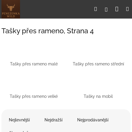
Přejít
Nák
Hledat
Přihlášení
na
obsah
koší
Tašky přes rameno
, Strana 4
Tašky přes rameno malé
Tašky přes rameno střední
Tašky přes rameno velké
Tašky na mobil
Ř
a
Nejlevnější
Nejdražší
Nejprodávanější
z
e