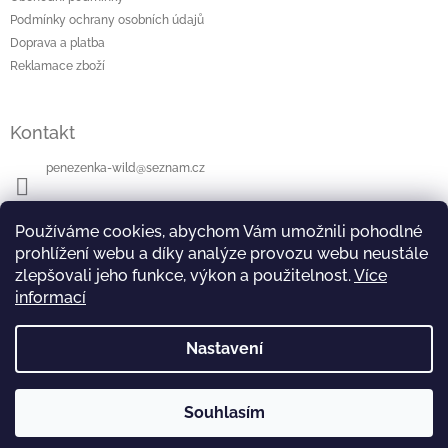
r
t
v
Podmínky ochrany osobních údajů
í
k
Doprava a platba
y
Reklamace zboží
v
ý
p
Kontakt
i
s
penezenka-wild
@
seznam.cz
u
+420604112942
Používáme cookies, abychom Vám umožnili pohodlné
prohlížení webu a díky analýze provozu webu neustále
zlepšovali jeho funkce, výkon a použitelnost.
Více
informací
Přijímáme online platby
Nastavení
Souhlasím
Copyright 2026
Peněženka -WILD
. Všechna práva
Vytvořil Shoptet
vyhrazena.