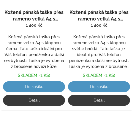
Kožená pánská taška přes
Kožená pánská taška přes
rameno velká A4 s
rameno velká A4 s
klopnou hnědá 803-1
klopnou světle hnědá 803
1 400 Kč
1 400 Kč
Kožená pánská taška přes
Kožená pánská taška přes
rameno velká A4 s klopnou
rameno velká A4 s klopnou
černá Tato taška ideální pro
světle hnědá Tato taška je
Váš telefon, peněženku a další
ideální pro Váš telefon,
nezbytnosti. Taška je vyrobena
peněženku a další nezbytnosti.
z broušené hovězí kůže.
Taška je vyrobena z broušené...
SKLADEM
(1 KS)
SKLADEM
(1 KS)
Do košíku
Do košíku
Detail
Detail