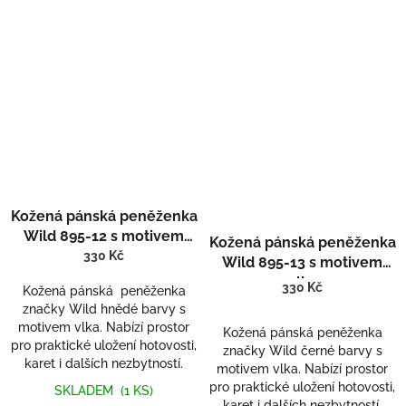
Kožená pánská peněženka
Wild 895-12 s motivem
Kožená pánská peněženka
vlka
330 Kč
Wild 895-13 s motivem
vlka
330 Kč
Kožená pánská peněženka
značky Wild hnědé barvy s
motivem vlka. Nabízí prostor
Kožená pánská peněženka
pro praktické uložení hotovosti,
značky Wild černé barvy s
karet i dalších nezbytností.
motivem vlka. Nabízí prostor
pro praktické uložení hotovosti,
SKLADEM
(1 KS)
karet i dalších nezbytností.