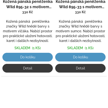
Kožená pánská peněženka
Kožená pánská peněženka
Wild 895-32 s motivem
Wild 895-33 s motivem
vlčáka
sumce
330 Kč
330 Kč
Kožená pánská peněženka
Kožená pánská peněženka
značky Wild hnědé barvy s
značky Wild hnědé barvy s
motivem vlčáka. Nabízí prostor
motivem sumce. Nabízí prostor
pro praktické uložení hotovosti,
pro praktické uložení hotovosti,
karet i dalších nezbytností.
karet i dalších nezbytností.
SKLADEM
(1 KS)
SKLADEM
(1 KS)
Do košíku
Do košíku
Detail
Detail