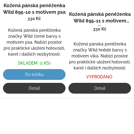
Kožená pánská peněženka
Wild 895-10 s motivem psa
Kožená pánská peněženka
330 Kč
Wild 895-11 s motivem
vlka
330 Kč
Kožená pánská peněženka
značky Wild černé barvy s
motivem psa. Nabízí prostor
Kožená pánská peněženka
pro praktické uložení hotovosti,
značky Wild hnědé barvy s
karet i dalších nezbytností.
motivem vlka. Nabízí prostor
pro praktické uložení hotovosti,
SKLADEM
(1 KS)
karet i dalších nezbytností.
Do košíku
VYPRODÁNO
Detail
Detail