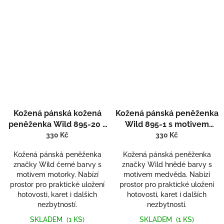
Kožená pánská kožená
Kožená pánská peněženka
peněženka Wild 895-20 s
Wild 895-1 s motivem
motivem motorky
medvěda
330 Kč
330 Kč
Kožená pánská peněženka
Kožená pánská peněženka
značky Wild černé barvy s
značky Wild hnědé barvy s
motivem motorky. Nabízí
motivem medvěda. Nabízí
prostor pro praktické uložení
prostor pro praktické uložení
hotovosti, karet i dalších
hotovosti, karet i dalších
nezbytností.
nezbytností.
SKLADEM
(1 KS)
SKLADEM
(1 KS)