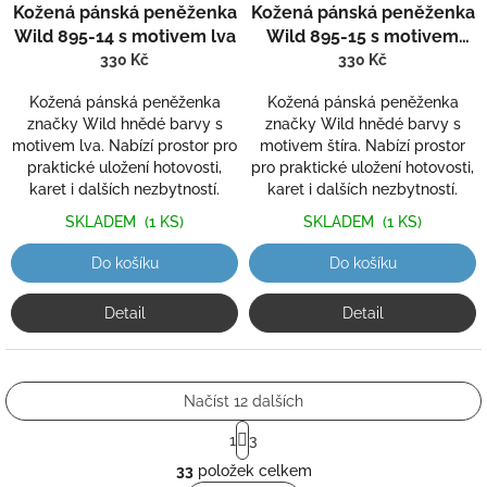
Kožená pánská peněženka
Kožená pánská peněženka
Wild 895-14 s motivem lva
Wild 895-15 s motivem
štíra
330 Kč
330 Kč
Kožená pánská peněženka
Kožená pánská peněženka
značky Wild hnědé barvy s
značky Wild hnědé barvy s
motivem lva. Nabízí prostor pro
motivem štíra. Nabízí prostor
praktické uložení hotovosti,
pro praktické uložení hotovosti,
karet i dalších nezbytností.
karet i dalších nezbytností.
SKLADEM
(1 KS)
SKLADEM
(1 KS)
Do košíku
Do košíku
Detail
Detail
Načíst 12 dalších
S
1
3
t
O
r
33
položek celkem
v
á