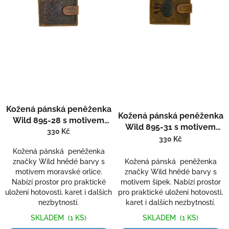
r
o
d
u
k
t
ů
Kožená pánská peněženka
Kožená pánská peněženka
Wild 895-28 s motivem
Wild 895-31 s motivem
moravské orlice
330 Kč
šipek
330 Kč
Kožená pánská peněženka
značky Wild hnědé barvy s
Kožená pánská peněženka
motivem moravské orlice.
značky Wild hnědé barvy s
Nabízí prostor pro praktické
motivem šipek. Nabízí prostor
uložení hotovosti, karet i dalších
pro praktické uložení hotovosti,
nezbytností.
karet i dalších nezbytností.
SKLADEM
(1 KS)
SKLADEM
(1 KS)