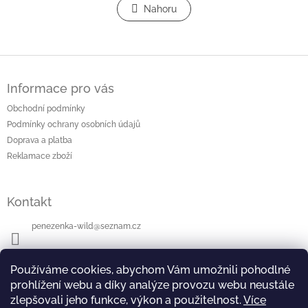
l
Nahoru
n
á
k
o
d
v
a
á
c
Z
n
í
á
í
p
Informace pro vás
p
r
a
Obchodní podmínky
v
t
k
Podmínky ochrany osobních údajů
í
y
Doprava a platba
v
Reklamace zboží
ý
p
i
Kontakt
s
u
penezenka-wild
@
seznam.cz
+420604112942
Používáme cookies, abychom Vám umožnili pohodlné
prohlížení webu a díky analýze provozu webu neustále
zlepšovali jeho funkce, výkon a použitelnost.
Více